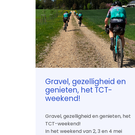
Historie
Vertrouwenscontactpersonen
Events
Sp
The Gravel Pit
Fiet
Abdijentocht La Trappe
Kop
Gravel, gezelligheid en
genieten, het TCT-
Bung
weekend!
Wi-
Sch
Gravel, gezelligheid en genieten, het
TCT-weekend!
Guil
In het weekend van 2, 3 en 4 mei