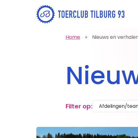
Home
Nieuws en verhale
Inloggen
Wachtwoord vergeten
Over ons
Li
Nieuw
Toerclub Tilburg 93
Insc
Lidmaatschap
Proe
Tenue
Aan
Filter op:
Veiligheid
Visie TCT93
Onderhoud fietsroutes