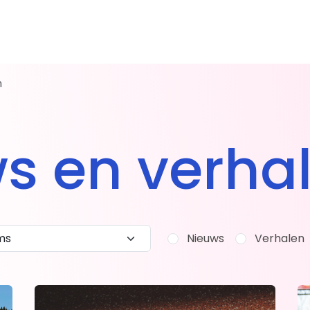
n
d worden
Teams
s en verha
hrijven
Toer
frit
Mountainbike
gemeld, en nu?
Gravel
Recreanten
Nieuws
Verhalen