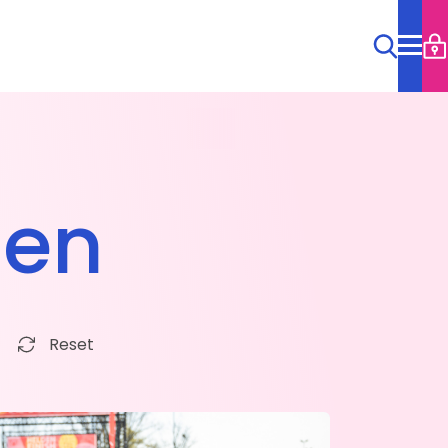
Agenda
len
Clubritten
Cyql
Clubagenda
Reset