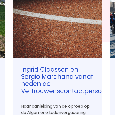
onsoren
Nieuws
senwinkel Ventoux
Nieuws en verhalen
ak
Schakelen
Ingrid Claassen en
Sergio Marchand vanaf
a Melati
heden de
Jo
Vertrouwenscontactpersonen
oonmaakdiensten
l van de Ven
Naar aanleiding van de oproep op
de Algemene Ledenvergadering