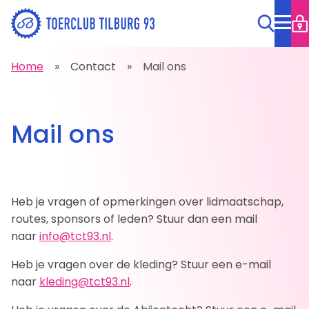
Inloggen
Home
Contact
Mail ons
Over ons
Wachtwoord vergeten
Toerclub Tilburg 93
Mail ons
Lidmaatschap
Tenue
Veiligheid
Heb je vragen of opmerkingen over lidmaatschap,
Visie TCT93
routes, sponsors of leden? Stuur dan een mail
Onderhoud fietsroutes
naar
info@tct93.nl
.
Historie
Heb je vragen over de kleding? Stuur een e-mail
naar
kleding@tct93.nl
.
Vertrouwenscontactpersonen