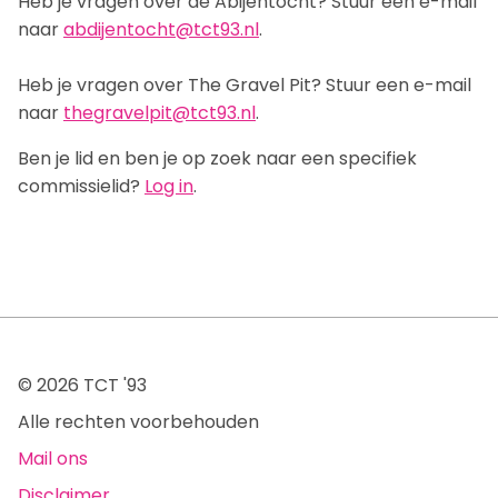
Heb je vragen over de Abijentocht? Stuur een e-mail
naar
abdijentocht@tct93.nl
.
Lid worden
Heb je vragen over The Gravel Pit? Stuur een e-mail
Inschrijven
naar
thegravelpit@tct93.nl
.
Proefrit
Ben je lid en ben je op zoek naar een specifiek
Aangemeld, en nu?
commissielid?
Log in
.
Teams
Toer
Mountainbike
Gravel
© 2026 TCT '93
Recreanten
Alle rechten voorbehouden
Mail ons
Disclaimer