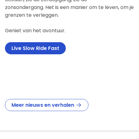
Agenda
zonsondergang. Het is een manier om te leven, om je
Clubritten
grenzen te verleggen.
Cyql
Geniet van het avontuur.
Clubagenda
Live Slow Ride Fast
Events
The Gravel Pit
Abdijentocht La Trappe
Meer nieuws en verhalen
Sponsoren
Fietsenwinkel Ventoux
Kopak