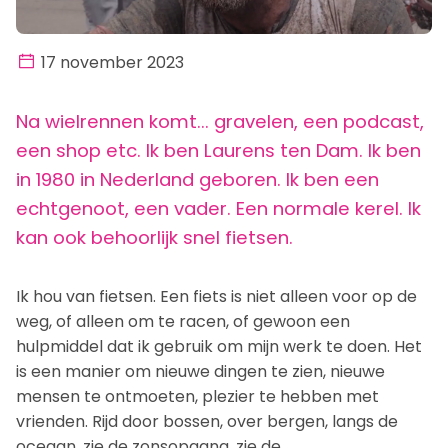
Lid worden
17 november 2023
Inschrijven
Proefrit
Na wielrennen komt... gravelen, een podcast,
een shop etc. Ik ben Laurens ten Dam. Ik ben
Aangemeld, en nu?
in 1980 in Nederland geboren. Ik ben een
echtgenoot, een vader. Een normale kerel. Ik
Teams
kan ook behoorlijk snel fietsen.
Toer
Ik hou van fietsen. Een fiets is niet alleen voor op de
Mountainbike
weg, of alleen om te racen, of gewoon een
Gravel
hulpmiddel dat ik gebruik om mijn werk te doen. Het
is een manier om nieuwe dingen te zien, nieuwe
Recreanten
mensen te ontmoeten, plezier te hebben met
vrienden. Rijd door bossen, over bergen, langs de
oceaan, zie de zonsopgang, zie de